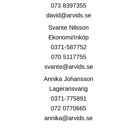
073 8397355
david@arvids.se
Svante Nilsson
Ekonomi/Inköp
0371-587752
070 5117755
svante@arvids.se
Annika Johansson
Lageransvarig
0371-775891
072 0770665
annika@arvids.se