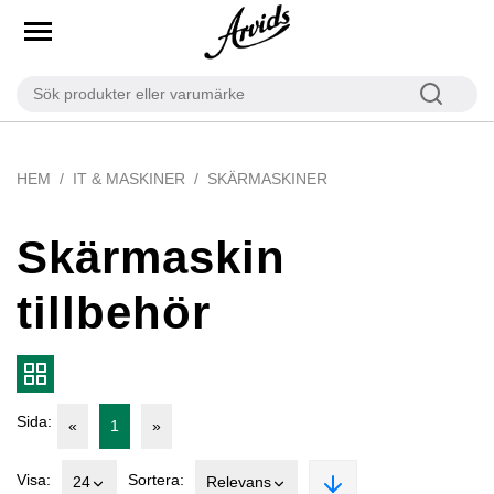
HEM
IT & MASKINER
SKÄRMASKINER
Skärmaskin
tillbehör
Sida:
«
1
»
Visa:
Sortera:
24
Relevans