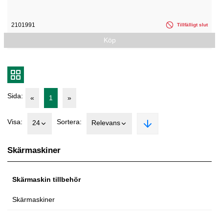
2101991
Tillfälligt slut
Köp
Sida:
«
1
»
Visa:
Sortera:
24
Relevans
Skärmaskiner
Skärmaskin tillbehör
Skärmaskiner