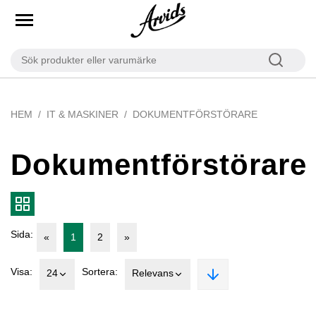
HEM
IT & MASKINER
DOKUMENTFÖRSTÖRARE
Dokumentförstörare
Sida:
«
1
2
»
Visa:
Sortera:
24
Relevans