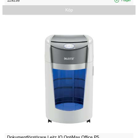
119238
I lager
Köp
Dokumentförstörare Leitz IQ OptiMax Office P5