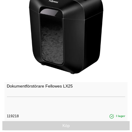
Dokumentförstörare Fellowes LX25
119218
I lager
Köp