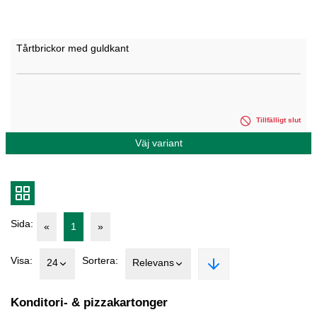
Tårtbrickor med guldkant
Tillfälligt slut
Väj variant
Sida:
«
1
»
Visa:
Sortera:
24
Relevans
Konditori- & pizzakartonger