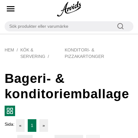
HEM
KÖK &
KONDITORI- &
SERVERING
PIZZAKARTONGER
Bageri- &
konditoriemballage
Sida:
«
1
»