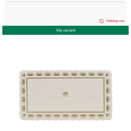
Tillfälligt slut
Väj variant