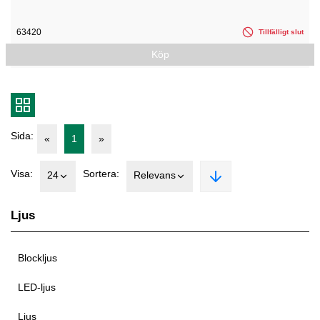
63420
Tillfälligt slut
Köp
Sida:
«
1
»
Visa:
Sortera:
24
Relevans
Ljus
Blockljus
LED-ljus
Ljus