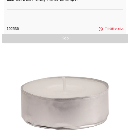
192536
Tillfälligt slut
Köp