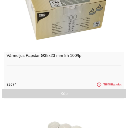
Värmeljus Papstar Ø38x23 mm 8h 100/fp
82674
Tillfälligt slut
Köp