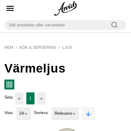
HEM
KÖK & SERVERING
LJUS
Värmeljus
Sida:
«
1
»
Visa:
Sortera:
24
Relevans