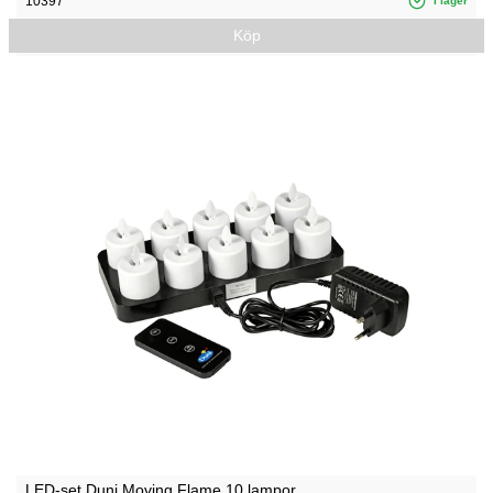
10397
I lager
Köp
LED-set Duni Moving Flame 10 lampor