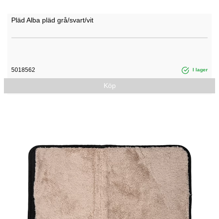
Pläd Alba pläd grå/svart/vit
5018562
I lager
Köp