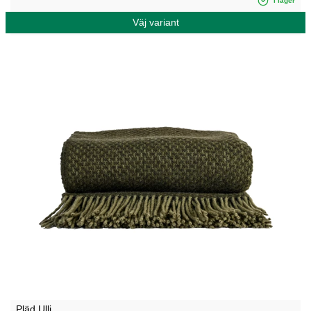
I lager
Väj variant
Pläd Ulli