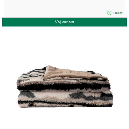
I lager
Väj variant