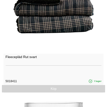
Fleecepläd Rut svart
5018411
I lager
Köp