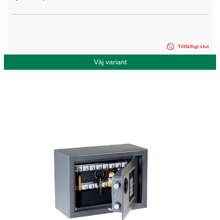
Tillfälligt slut
Väj variant