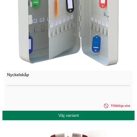
Nyckelskåp
Tillfälligt slut
Väj variant