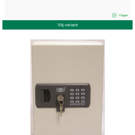
I lager
Väj variant