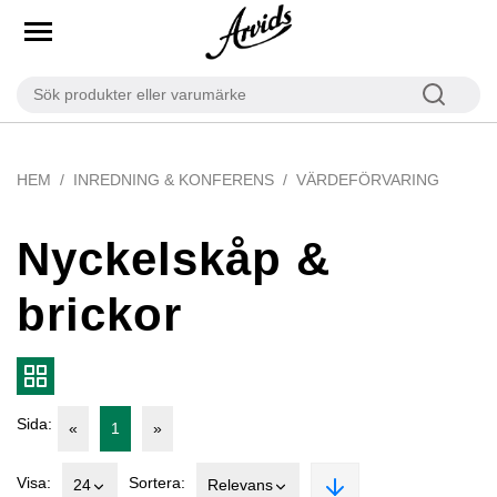
HEM
INREDNING & KONFERENS
VÄRDEFÖRVARING
Nyckelskåp &
brickor
Sida:
«
1
»
Visa:
Sortera:
24
Relevans