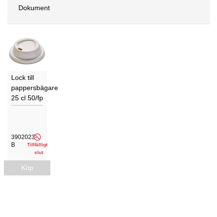
Dokument
Lock till
pappersbägare
25 cl 50/fp
3902023-
B
Tillfälligt
slut
Köp